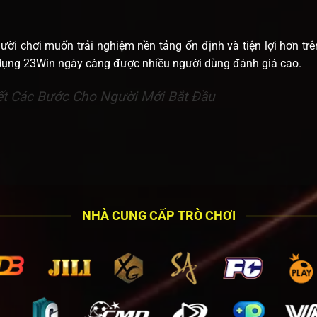
i chơi muốn trải nghiệm nền tảng ổn định và tiện lợi hơn trên 
g dụng 23Win ngày càng được nhiều người dùng đánh giá cao.
ết Các Bước Cho Người Mới Bắt Đầu
NHÀ CUNG CẤP TRÒ CHƠI