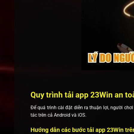
Quy trình tải app 23Win an t
Để quá trình cài đặt diễn ra thuận lợi, người c
tác trên cả Android và iOS.
Hướng dẫn các bước tải app 23Win trê