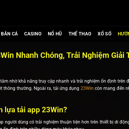
BẮN CÁ
CASINO
NỔ HŨ
THỂ THAO
XỔ SỐ
HƯỚ
Win Nhanh Chóng, Trải Nghiệm Giải T
âm nhờ khả năng truy cập nhanh và trải nghiệm ổn định trên đ
ệt thông thường. Ngoài ra, tải ứng dụng
23Win
còn mang đến nhiề
n lựa tải app 23Win?
úp người dùng có trải nghiệm thuận tiện hơn trên thiết bị di độn