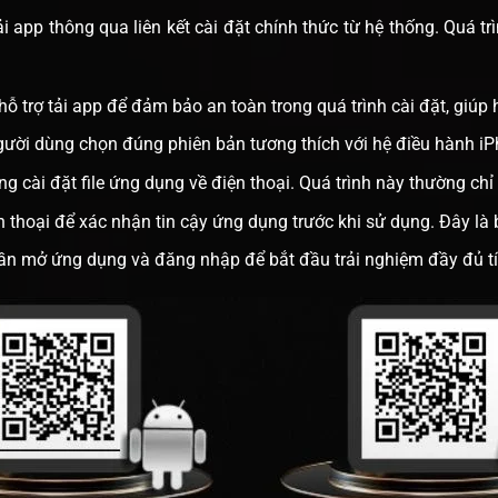
 app thông qua liên kết cài đặt chính thức từ hệ thống. Quá tr
hỗ trợ tải app để đảm bảo an toàn trong quá trình cài đặt, giú
người dùng chọn đúng phiên bản tương thích với hệ điều hành 
g cài đặt file ứng dụng về điện thoại. Quá trình này thường chỉ
thoại để xác nhận tin cậy ứng dụng trước khi sử dụng. Đây là bư
ỉ cần mở ứng dụng và đăng nhập để bắt đầu trải nghiệm đầy đủ 