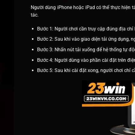
Người dùng iPhone hoặc iPad có thể thực hiện tải
tác.
Bước 1: Người chơi cần truy cập đúng địa chỉ 
Bước 2: Sau khi vào giao diện tải ứng dụng, 
Bước 3: Nhấn nút tải xuống để hệ thống tự độn
Bước 4: Người dùng vào phần cài đặt trên điện 
Bước 5: Sau khi cài đặt xong, người chơi ch