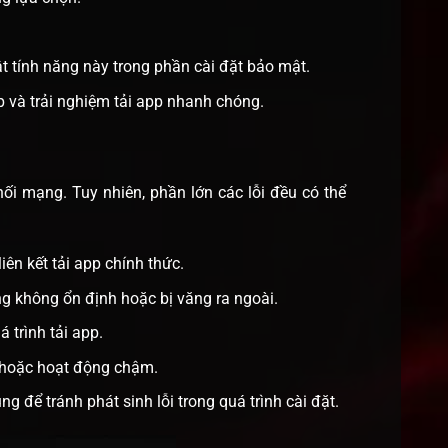
t tính năng này trong phần cài đặt bảo mật.
ập và trải nghiệm tải app nhanh chóng.
nối mạng. Tuy nhiên, phần lớn các lỗi đều có thể
ên kết tải app chính thức.
ng không ổn định hoặc bị văng ra ngoài.
 trình tải app.
g hoặc hoạt động chậm.
để tránh phát sinh lỗi trong quá trình cài đặt.