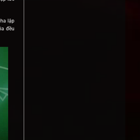
–
Bí
Mẹo
Kíp
Hay
Chuẩn
Chinh
pha lập
Phục
hia đều
Mọi
Trận
Đấu