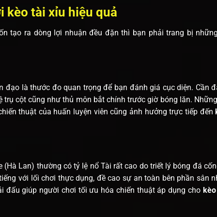
 kèo tài xỉu hiệu quả
uốn tạo ra dòng lợi nhuận đều đặn thì bạn phải trang bị nhữn
ền đạo là thước đo quan trọng để bạn đánh giá cục diện. Cần đ
ệ trụ cột cũng như thủ môn bắt chính trước giờ bóng lăn. Nhữn
chiến thuật của huấn luyện viên cũng ảnh hưởng trực tiếp đến
(Hà Lan) thường có tỷ lệ nổ Tài rất cao do triết lý bóng đá cốn
i tiếng với lối chơi thực dụng, đề cao sự an toàn bên phần sân 
ải đấu giúp người chơi tối ưu hóa chiến thuật áp dụng cho
kèo 