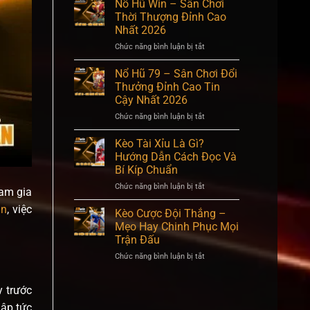
Hũ
Nổ Hũ Win – Sân Chơi
Thần
Thời Thượng Đỉnh Cao
Tài
Nhất 2026
–
Chức năng bình luận bị tắt
ở
Săn
Nổ
Jackpot
Hũ
Khủng
Nổ Hũ 79 – Sân Chơi Đổi
Win
Nhận
Thưởng Đỉnh Cao Tin
–
Tài
Cậy Nhất 2026
Sân
Lộc
Chức năng bình luận bị tắt
ở
Chơi
Ngập
Nổ
Thời
Tràn
Hũ
Thượng
Kèo Tài Xỉu Là Gì?
79
Đỉnh
Hướng Dẫn Cách Đọc Và
–
Cao
Bí Kíp Chuẩn
Sân
Nhất
Chức năng bình luận bị tắt
ở
Chơi
2026
ham gia
Kèo
Đổi
in
, việc
Tài
Thưởng
Kèo Cược Đội Thắng –
Xỉu
Đỉnh
Mẹo Hay Chinh Phục Mọi
Là
Cao
Trận Đấu
Gì?
Tin
Chức năng bình luận bị tắt
ở
Hướng
Cậy
Kèo
Dẫn
Nhất
Cược
Cách
2026
y trước
Đội
Đọc
Thắng
Và
lập tức