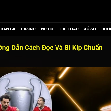
BẮN CÁ
CASINO
NỔ HŨ
THỂ THAO
XỔ SỐ
HƯỚ
ướng Dẫn Cách Đọc Và Bí Kíp Chuẩn