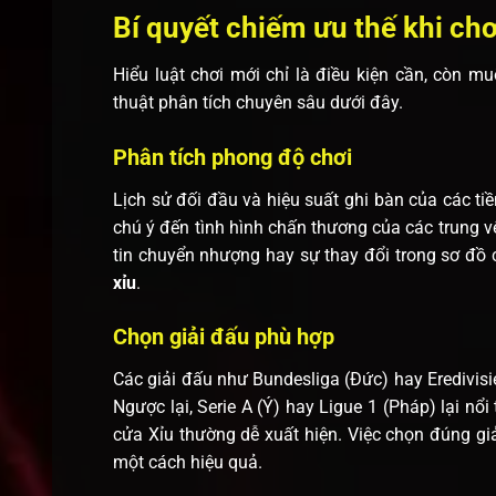
Bí quyết chiếm ưu thế khi chơi
Hiểu luật chơi mới chỉ là điều kiện cần, còn m
thuật phân tích chuyên sâu dưới đây.
Phân tích phong độ chơi
Lịch sử đối đầu và hiệu suất ghi bàn của các ti
chú ý đến tình hình chấn thương của các trung v
tin chuyển nhượng hay sự thay đổi trong sơ đồ 
xỉu
.
Chọn giải đấu phù hợp
Các giải đấu như Bundesliga (Đức) hay Eredivisie 
Ngược lại, Serie A (Ý) hay Ligue 1 (Pháp) lại nổ
cửa Xỉu thường dễ xuất hiện. Việc chọn đúng gi
một cách hiệu quả.