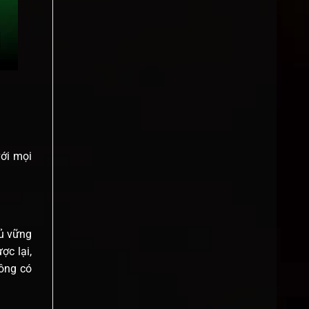
với mọi
hủ vững
ợc lại,
hông có