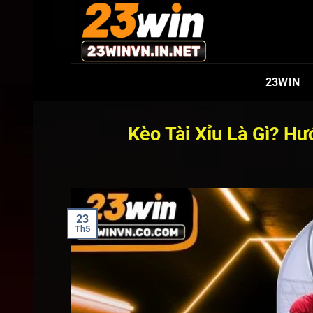
Bỏ
qua
nội
dung
23WIN
Kèo Tài Xỉu Là Gì? H
23
Th5