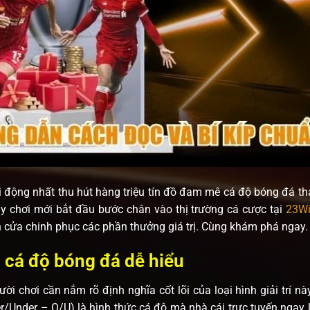
 động nhất thu hút hàng triệu tín đồ đam mê cá độ bóng đá t
ay chơi mới bắt đầu bước chân vào thị trường cá cược tại
23W
h cửa chinh phục các phần thưởng giá trị. Cùng khám phá ngay.
g cá độ bóng đá dễ hiểu
ời chơi cần nắm rõ định nghĩa cốt lõi của loại hình giải trí nà
r/Under – O/U) là hình thức cá độ mà nhà cái trực tuyến ngay 