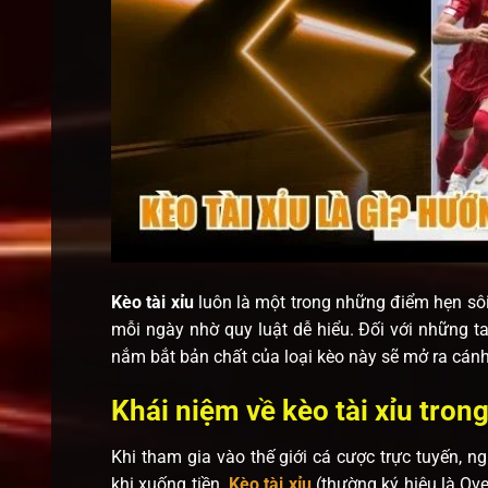
Kèo tài xỉu
luôn là một trong những điểm hẹn sôi
mỗi ngày nhờ quy luật dễ hiểu. Đối với những t
nắm bắt bản chất của loại kèo này sẽ mở ra cán
Khái niệm về kèo tài xỉu tron
Khi tham gia vào thế giới cá cược trực tuyến, ngư
khi xuống tiền.
Kèo tài xỉu
(thường ký hiệu là Ove