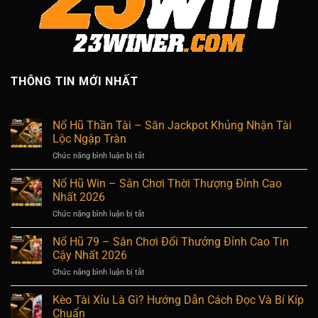
THÔNG TIN MỚI NHẤT
Nổ Hũ Thần Tài – Săn Jackpot Khủng Nhận Tài
Lộc Ngập Tràn
Chức năng bình luận bị tắt
ở
Nổ
Hũ
Nổ Hũ Win – Sân Chơi Thời Thượng Đỉnh Cao
Thần
Nhất 2026
Tài
Chức năng bình luận bị tắt
ở
–
Nổ
Săn
Hũ
Nổ Hũ 79 – Sân Chơi Đổi Thưởng Đỉnh Cao Tin
Jackpot
Win
Khủng
Cậy Nhất 2026
–
Nhận
Chức năng bình luận bị tắt
ở
Sân
Tài
Nổ
Chơi
Lộc
Hũ
Kèo Tài Xỉu Là Gì? Hướng Dẫn Cách Đọc Và Bí Kíp
Thời
Ngập
79
Thượng
Chuẩn
Tràn